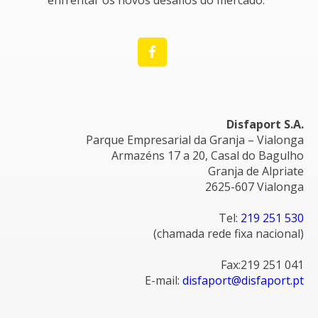
enfrentar os novos desafios do mercado.
Disfaport S.A.
Parque Empresarial da Granja – Vialonga
Armazéns 17 a 20, Casal do Bagulho
Granja de Alpriate
2625-607 Vialonga
Tel:
219 251 530
(chamada rede fixa nacional)
Fax:219 251 041
E-mail:
disfaport@disfaport.pt